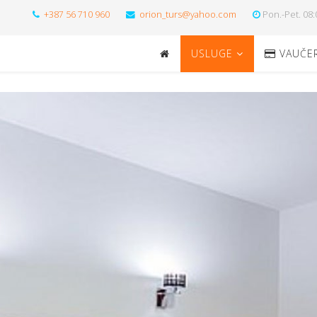
+387 56 710 960
orion_turs@yahoo.com
Pon.-Pet. 08:
USLUGE
VAUČER