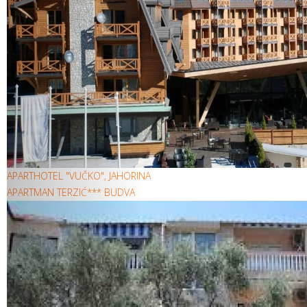
APARTHOTEL "VUČKO", JAHORINA
APARTMAN TERZIĆ*** BUDVA