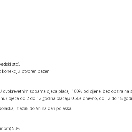
edski sto),
et konekciju, otvoren bazen.
 U dvokrevetnim sobama djeca plaćaji 100% od cijene, bez obzira na s
anu ( djeca od 2 do 12 godina plaćaju 0.50e dnevno, od 12 do 18 godi
olaska, izlazak do 9h na dan polaska.
hranom) 50%