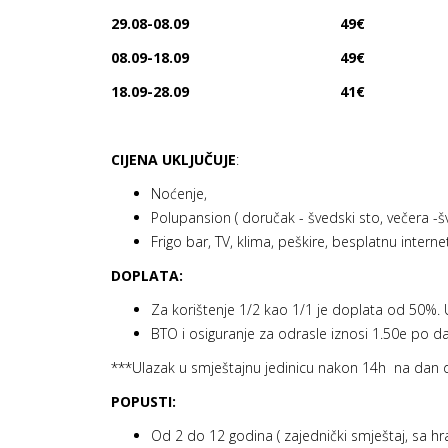
29.08-08.09
49
€
08.09-18.09
49
€
18.09-28.09
41€
CIJENA UKLJUČUJE
:
Noćenje,
Polupansion ( doručak - švedski sto, večera -šv
Frigo bar, TV, klima, peškire, besplatnu intern
DOPLATA:
Za korištenje 1/2 kao 1/1 je doplata od 50%.
BTO i osiguranje za odrasle iznosi 1.50e po d
***Ulazak u smještajnu jedinicu nakon 14h na dan d
POPUSTI:
Od 2 do 12 godina ( zajednički smještaj, sa 