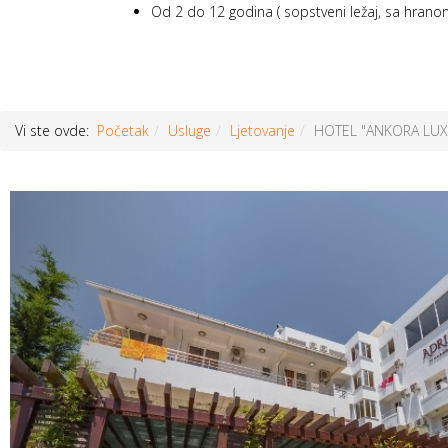
Od 2 do 12 godina ( sopstveni ležaj, sa hrano
Vi ste ovde:
Početak
Usluge
Ljetovanje
HOTEL "ANKORA LUX"
Prethodni
članak