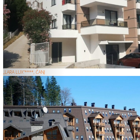
„LARA LUX“****, ČANJ