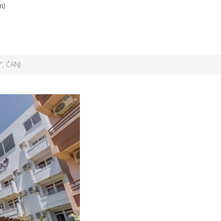
m)
, ČANJ