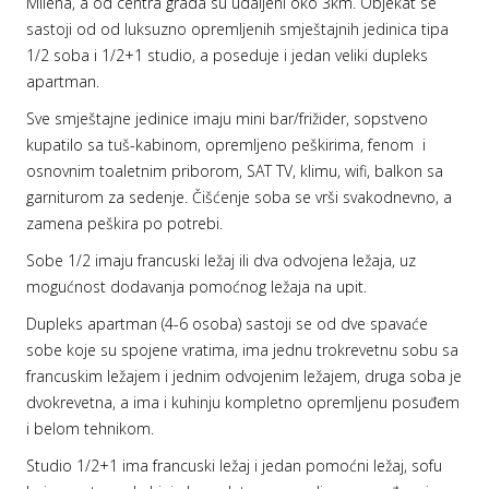
Milena, a od centra grada su udaljeni oko 3km. Objekat se
sastoji od od luksuzno opremljenih smještajnih jedinica tipa
1/2 soba i 1/2+1 studio, a poseduje i jedan veliki dupleks
apartman.
Sve smještajne jedinice imaju mini bar/frižider, sopstveno
kupatilo sa tuš-kabinom, opremljeno peškirima, fenom i
osnovnim toaletnim priborom, SAT TV, klimu, wifi, balkon sa
garniturom za sedenje. Čišćenje soba se vrši svakodnevno, a
zamena peškira po potrebi.
Sobe 1/2 imaju francuski ležaj ili dva odvojena ležaja, uz
mogućnost dodavanja pomoćnog ležaja na upit.
Dupleks apartman (4-6 osoba) sastoji se od dve spavaće
sobe koje su spojene vratima, ima jednu trokrevetnu sobu sa
francuskim ležajem i jednim odvojenim ležajem, druga soba je
dvokrevetna, a ima i kuhinju kompletno opremljenu posuđem
i belom tehnikom.
Studio 1/2+1 ima francuski ležaj i jedan pomoćni ležaj, sofu