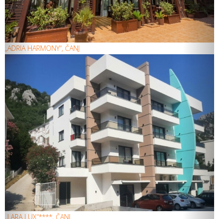
„ADRIA HARMONY“, ČANJ
„LARA LUX“****, ČANJ