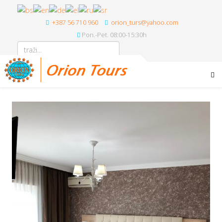
+387 56 710 960
orion_turs@yahoo.com
Pon.-Pet. 08:00-15:30h