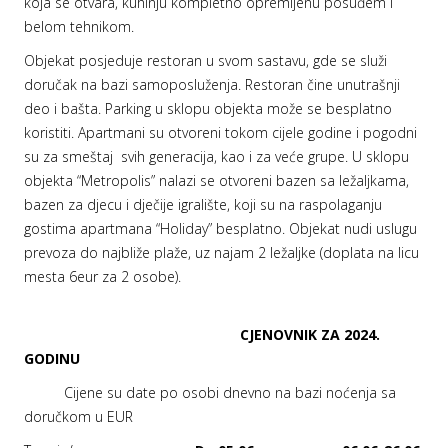
koja se otvara, kuhinju kompletno opremljenu posuđem i
belom tehnikom.
Objekat posjeduje restoran u svom sastavu, gde se služi
doručak na bazi samoposluženja. Restoran čine unutrašnji
deo i bašta. Parking u sklopu objekta može se besplatno
koristiti. Apartmani su otvoreni tokom cijele godine i pogodni
su za smeštaj svih generacija, kao i za veće grupe. U sklopu
objekta “Metropolis” nalazi se otvoreni bazen sa ležaljkama,
bazen za djecu i dječije igralište, koji su na raspolaganju
gostima apartmana “Holiday” besplatno. Objekat nudi uslugu
prevoza do najbliže plaže, uz najam 2 ležaljke (doplata na licu
mesta 6eur za 2 osobe).
CJENOVNIK ZA 2024.
GODINU
Cijene su date po osobi dnevno na bazi noćenja sa
doručkom u EUR