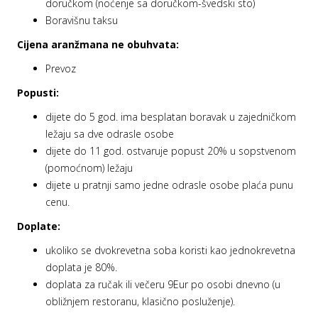
doručkom (noćenje sa doručkom-švedski sto)
Boravišnu taksu
Cijena aranžmana ne obuhvata:
Prevoz
Popusti:
dijete do 5 god. ima besplatan boravak u zajedničkom
ležaju sa dve odrasle osobe
dijete do 11 god. ostvaruje popust 20% u sopstvenom
(pomoćnom) ležaju
dijete u pratnji samo jedne odrasle osobe plaća punu
cenu.
Doplate:
ukoliko se dvokrevetna soba koristi kao jednokrevetna
doplata je 80%.
doplata za ručak ili večeru 9Eur po osobi dnevno (u
obližnjem restoranu, klasično posluženje).