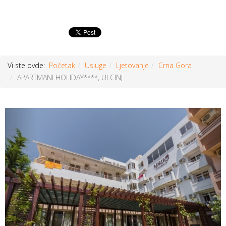
Vi ste ovde:
Početak
Usluge
Ljetovanje
Crna Gora
APARTMANI HOLIDAY****, ULCINJ
Prethodni
Sljed
članak
član