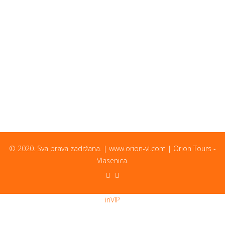
© 2020. Sva prava zadržana. | www.orion-vl.com | Orion Tours -
Vlasenica.
inVIP