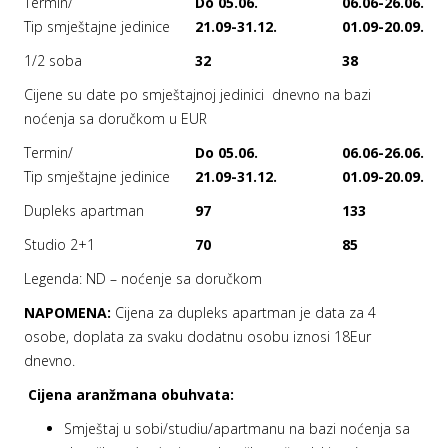
Termin/
Do 05.06.
06.06-26.06.
Tip smještajne jedinice
21.09-31.12.
01.09-20.09.
1/2 soba
32
38
Cijene su date po smještajnoj jedinici dnevno na bazi
noćenja sa doručkom u EUR
Termin/
Do 05.06.
06.06-26.06.
Tip smještajne jedinice
21.09-31.12.
01.09-20.09.
Dupleks apartman
97
133
Studio 2+1
70
85
Legenda: ND – noćenje sa doručkom
NAPOMENA:
Cijena za dupleks apartman je data za 4
osobe, doplata za svaku dodatnu osobu iznosi 18Eur
dnevno.
Cijena aranžmana obuhvata:
Smještaj u sobi/studiu/apartmanu na bazi noćenja sa