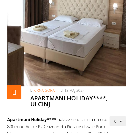
CRNA GORA
13 MAJ 2024
APARTMANI HOLIDAY****,
ULCINJ
Apartmani Holiday****
nalaze se u Ulcinju na oko
800m od Velike Plaže iznad rta Đerane i Uvale Porto