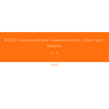
© 2020. Sva prava zadržana. | www.orion-vl.com | Orion Tours -
Vlasenica.
inVIP