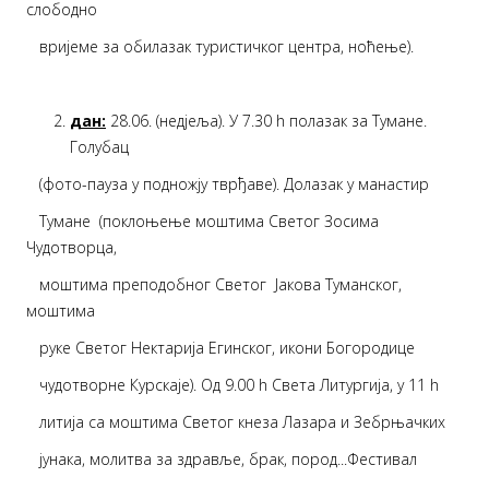
слободно
вријеме за обилазак туристичког центра, ноћење).
дан:
28.06. (недјеља). У 7.30 h полазак за Тумане.
Голубац
(фото-пауза у подножју тврђаве). Долазак у манастир
Тумане (поклоњење моштима Светог Зосима
Чудотворца,
моштима преподобног Светог Јакова Туманског,
моштима
руке Светог Нектарија Егинског, икони Богородице
чудотворне Курскаје). Од 9.00 h Света Литургија, у 11 h
литија са моштима Светог кнеза Лазара и Зебрњачких
јунака, молитва за здравље, брак, пород...Фестивал