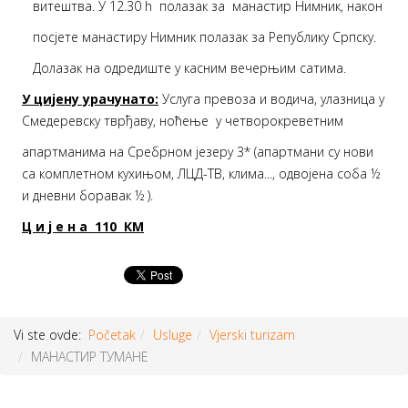
витештва. У 12.30 h полазак за манастир Нимник, након
посјете манастиру Нимник полазак за Републику Српску.
Долазак на одредиште у касним вечерњим сатима.
У цијену урачунато:
Услуга превоза и водича, улазница у
Смедеревску тврђаву, ноћење у четворокреветним
апартманима на Сребрном језеру 3* (апартмани су нови
са комплетном кухињом, ЛЦД-ТВ, клима..., одвојена соба ½
и дневни боравак ½ ).
Ц и ј е н а 110 КМ
Vi ste ovde:
Početak
Usluge
Vjerski turizam
МАНАСТИР ТУМАНЕ