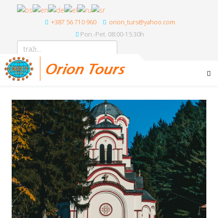
+387 56 710 960
orion_turs@yahoo.com
Pon.-Pet. 08:00-15:30h