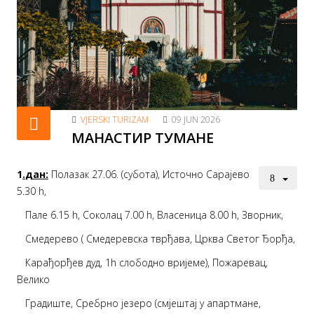
VJERSKI TURIZAM
09 JUN 2026
МАНАСТИР ТУМАНЕ
1
.
дан
:
Полазак 27.06. (субота), Источно Сарајево
5.30 h,
Пале 6.15 h, Соколац 7.00 h, Власеница 8.00 h, Зворник,
Смедерево ( Смедеревска тврђава, Црква Светог Ђорђа,
Карађорђев дуд, 1h слободно вријеме), Пожаревац,
Велико
Градиште, Сребрно језеро (смјештај у апартмане,