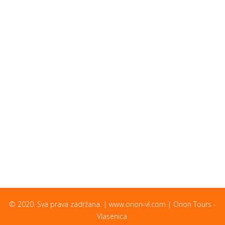
© 2020. Sva prava zadržana. | www.orion-vl.com | Orion Tours -
Vlasenica.