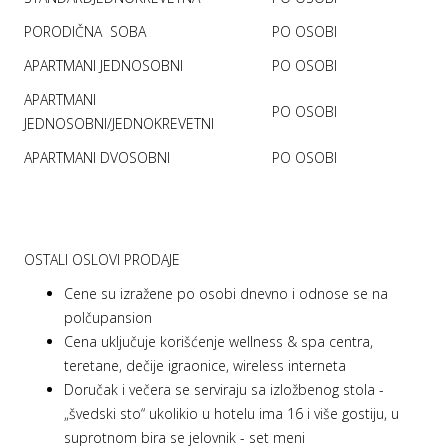
PORODIČNA SOBA
PO OSOBI
APARTMANI JEDNOSOBNI
PO OSOBI
APARTMANI
PO OSOBI
JEDNOSOBNI/JEDNOKREVETNI
APARTMANI DVOSOBNI
PO OSOBI
OSTALI OSLOVI PRODAJE
Cene su izražene po osobi dnevno i odnose se na
polčupansion
Cena uključuje korišćenje wellness & spa centra,
teretane, dečije igraonice, wireless interneta
Doručak i večera se serviraju sa izložbenog stola -
„švedski sto“ ukolikio u hotelu ima 16 i više gostiju, u
suprotnom bira se jelovnik - set meni