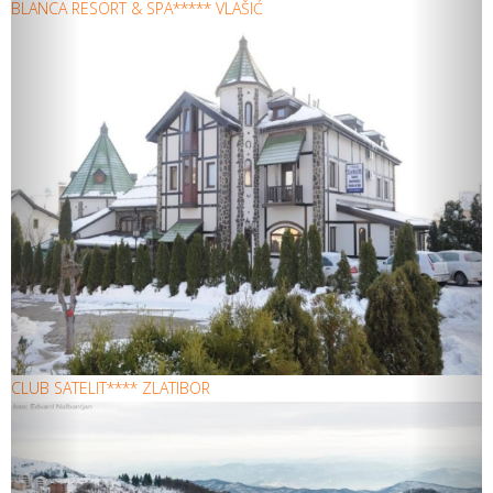
BLANCA RESORT & SPA***** VLAŠIĆ
CLUB SATELIT**** ZLATIBOR