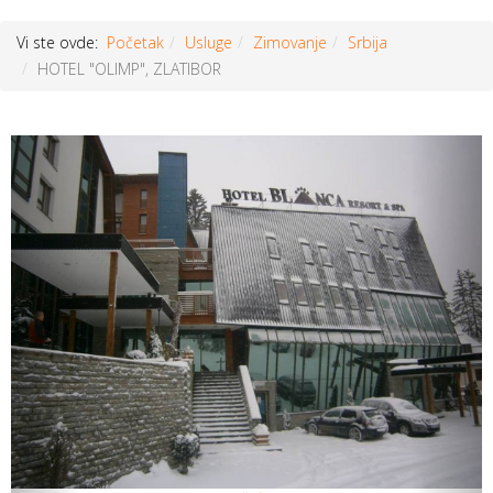
Vi ste ovde:
Početak
Usluge
Zimovanje
Srbija
HOTEL "OLIMP", ZLATIBOR
Prethodni
Sljed
članak
član