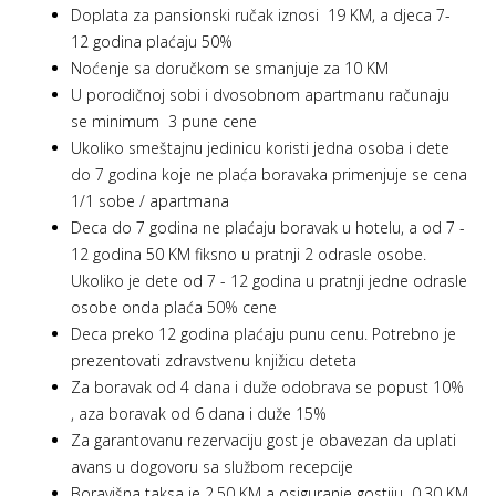
Doplata za pansionski ručak iznosi 19 KM, a djeca 7-
12 godina plaćaju 50%
Noćenje sa doručkom se smanjuje za 10 KM
U porodičnoj sobi i dvosobnom apartmanu računaju
se minimum 3 pune cene
Ukoliko smeštajnu jedinicu koristi jedna osoba i dete
do 7 godina koje ne plaća boravaka primenjuje se cena
1/1 sobe / apartmana
Deca do 7 godina ne plaćaju boravak u hotelu, a od 7 -
12 godina 50 KM fiksno u pratnji 2 odrasle osobe.
Ukoliko je dete od 7 - 12 godina u pratnji jedne odrasle
osobe onda plaća 50% cene
Deca preko 12 godina plaćaju punu cenu. Potrebno je
prezentovati zdravstvenu knjižicu deteta
Za boravak od 4 dana i duže odobrava se popust 10%
, aza boravak od 6 dana i duže 15%
Za garantovanu rezervaciju gost je obavezan da uplati
avans u dogovoru sa službom recepcije
Boravišna taksa je 2,50 KM a osiguranje gostiju 0,30 KM