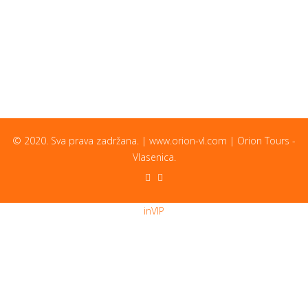
© 2020. Sva prava zadržana. | www.orion-vl.com | Orion Tours -
Vlasenica.
inVIP