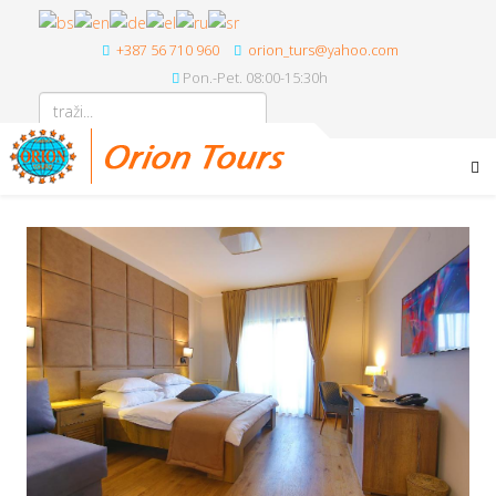
+387 56 710 960
orion_turs@yahoo.com
Pon.-Pet. 08:00-15:30h