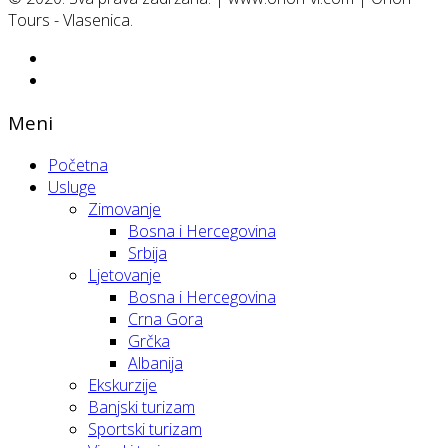
Tours - Vlasenica.
Meni
Početna
Usluge
Zimovanje
Bosna i Hercegovina
Srbija
Ljetovanje
Bosna i Hercegovina
Crna Gora
Grčka
Albanija
Ekskurzije
Banjski turizam
Sportski turizam