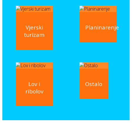
Vjerski
Planinarenje
turizam
Lov i
Ostalo
ribolov