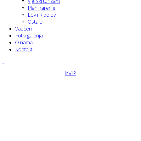
Vjerski turizam
Planinarenje
Lov i Ribolov
Ostalo
Vaučeri
Foto galerija
O nama
Kontakt
inVIP