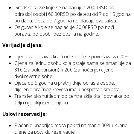
Gradske takse koje se naplaćuju 120,00RSD po
odrasloj osobi i 60,00RSD po detetu od 7 do 15 godina
po danu. Deca do 7 godina ne plaćaju ovu taksu.
Osiguranje koje se naplaćuje 20,00RSD po noći
boravka po osobi, bez obzira na godine.
Varijacije cijena:
Cijena za boravak kraći od 3 noći se povećava za 20%.
Cijena za jednu osobu koja ostaje sama se smanjuje za
31€ (za polupansion) ili 20€ (za noćenje) cijene
dvokrevetne sobe
Djeca do 5 godina u pratnji dvije odrasle osobe,
dijeljenje bračnog kreveta imaju besplatan smještaj.
Transfer skishuttleom do centra skijališta i povratka po
želji i nije uključen u cijenu
Uslovi rezervacije:
Plaćanje unaprijed mora pokriti najmanje 30% ukupne
cijene za potvrdu rezervacije.