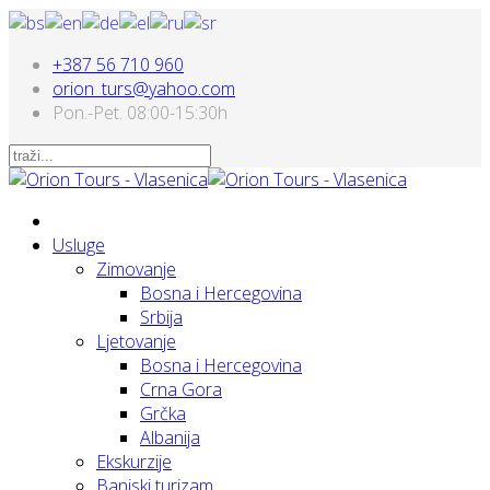
+387 56 710 960
orion_turs@yahoo.com
Pon.-Pet. 08:00-15:30h
Usluge
Zimovanje
Bosna i Hercegovina
Srbija
Ljetovanje
Bosna i Hercegovina
Crna Gora
Grčka
Albanija
Ekskurzije
Banjski turizam