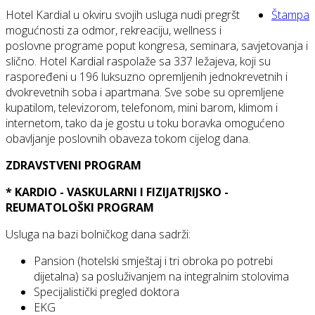
Hotel Kardial u okviru svojih usluga nudi pregršt
Štampa
mogućnosti za odmor, rekreaciju, wellness i
poslovne programe poput kongresa, seminara, savjetovanja i
slično. Hotel Kardial raspolaže sa 337 ležajeva, koji su
raspoređeni u 196 luksuzno opremljenih jednokrevetnih i
dvokrevetnih soba i apartmana. Sve sobe su opremljene
kupatilom, televizorom, telefonom, mini barom, klimom i
internetom, tako da je gostu u toku boravka omogućeno
obavljanje poslovnih obaveza tokom cijelog dana.
ZDRAVSTVENI PROGRAM
* KARDIO - VASKULARNI I FIZIJATRIJSKO -
REUMATOLOŠKI PROGRAM
Usluga na bazi bolničkog dana sadrži:
Pansion (hotelski smještaj i tri obroka po potrebi
dijetalna) sa posluživanjem na integralnim stolovima
Specijalistički pregled doktora
EKG