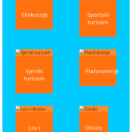
Ekskurzije
Sportski
turizam
Vjerski
Planinarenje
turizam
Lov i
Ostalo