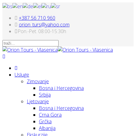
+387 56 710 960
orion_turs@yahoo.com
Pon.-Pet. 08:00-15:30h
Usluge
Zimovanje
Bosna i Hercegovina
Srbija
Ljetovanje
Bosna i Hercegovina
Crna Gora
Grčka
Albanija
Ekskurzije