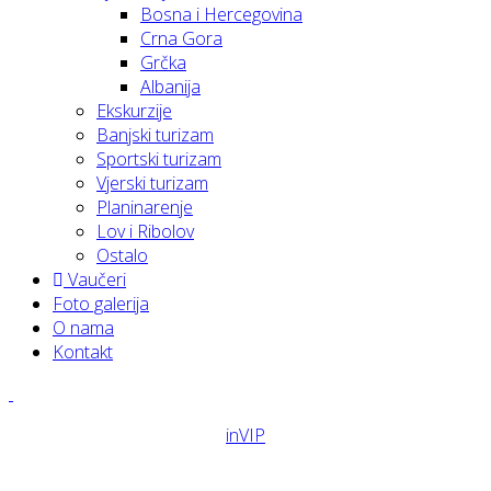
Bosna i Hercegovina
Crna Gora
Grčka
Albanija
Ekskurzije
Banjski turizam
Sportski turizam
Vjerski turizam
Planinarenje
Lov i Ribolov
Ostalo
Vaučeri
Foto galerija
O nama
Kontakt
inVIP