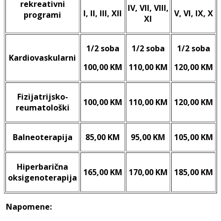
rekreativni
IV, VII, VIII,
I, II, III, XII
V, VI, IX, X
programi
XI
1/2 soba
1/2 soba
1/2 soba
Kardiovaskularni
100,00 KM
110,00 KM
120,00 KM
Fizijatrijsko-
100,00 KM
110,00 KM
120,00 KM
reumatološki
Balneoterapija
85,00 KM
95,00 KM
105,00 KM
Hiperbarična
165,00 KM
170,00 KM
185,00 KM
oksigenoterapija
Napomene: