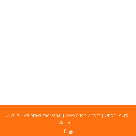
© 2020. Sva prava zadržana. | www.orion-vl.com | Orion Tours -
Vlasenica.