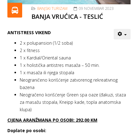
BANJSKI TURIZAM
09 NOVEMBAR 2023
BANJA VRUĆICA - TESLIĆ
ANTISTRESS VIKEND
2 x polupansion (1/2 soba)
2 x fitness
1 x Kardial/Oriental sauna
1 x holistička antistres masaža – 50 min.
1 x masaža ili njega stopala
Neograničeno korišćenje zatvorenog rekreativnog
bazena
Neogračeno korišćenje Green spa oaze (đakuzi, staza
za masažu stopala, Kneipp kade, topla anatomska
klupa)
CIJENA ARANŽMANA PO OSOBI: 292,00 KM
Doplate po osobi: