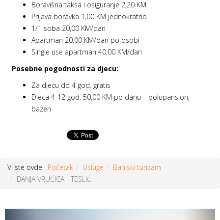
Boravišna taksa i osiguranje 2,20 KM
Prijava boravka 1,00 KM jednokratno
1/1 soba 20,00 KM/dan
Apartman 20,00 KM/dan po osobi
Single use apartman 40,00 KM/dan
Posebne pogodnosti za djecu:
Za djecu do 4 god. gratis
Djeca 4-12 god. 50,00 KM po danu – polupansion,
bazen
Vi ste ovde:
Početak
Usluge
Banjski turizam
BANJA VRUĆICA - TESLIĆ
Prethodni
Sljed