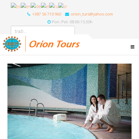
+387 56 710 960
orion_turs@yahoo.com
Pon.-Pet. 08:00-15:30h