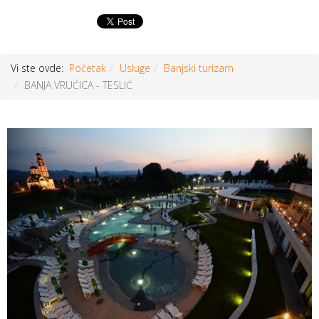
Vi ste ovde:
Početak
Usluge
Banjski turizam
BANJA VRUĆICA - TESLIĆ
Prethodni
Sljed
članak
član