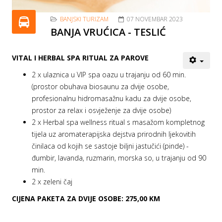
BANJSKI TURIZAM
07 NOVEMBAR 2023
BANJA VRUĆICA - TESLIĆ
VITAL I HERBAL SPA RITUAL ZA PAROVE
2 x ulaznica u VIP spa oazu u trajanju od 60 min.
(prostor obuhava biosaunu za dvije osobe,
profesionalnu hidromasažnu kadu za dvije osobe,
prostor za relax i osvježenje za dvije osobe)
2 x Herbal spa wellness ritual s masažom kompletnog
tijela uz aromaterapijska dejstva prirodnih ljekovitih
činilaca od kojih se sastoje biljni jastučići (pinde) -
đumbir, lavanda, ruzmarin, morska so, u trajanju od 90
min.
2 x zeleni čaj
CIJENA PAKETA ZA DVIJE OSOBE: 275,00 KM