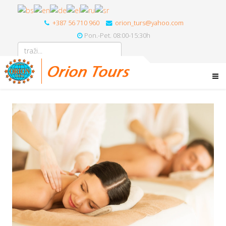
+387 56 710 960
orion_turs@yahoo.com
Pon.-Pet. 08:00-15:30h