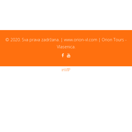
© 2020. Sva prava zadržana. | www.orion-vl.com | Orion Tours -
Vlasenica.
inVIP