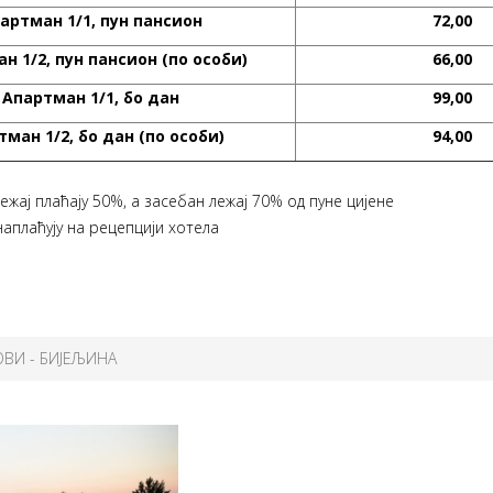
артман
1/1,
пун пансион
72,00
ан
1/2,
пун пансион
(
по особи
)
66,00
Апартман
1/1,
бо дан
99,00
тман
1/2,
бо дан
(
по особи
)
94,00
лежај плаћају 50%, а засебан лежај 70% од пуне цијене
аплаћују на рецепцији хотела
ОВИ - БИЈЕЉИНА