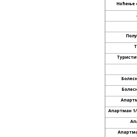
Ноћење 
Полу
Т
Туристи
Болес
Болес
Апарт
Апартман
1/
Ап
Апартм