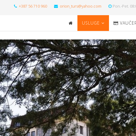
+387 56 710 960
orion_turs@yahoo.com
Pon.-Pet. 08:
USLUGE
VAUČER