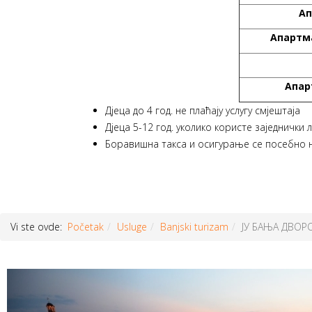
Ап
Апартм
Апар
Дјеца до 4 год. не плаћају услугу смјештаја
Дјеца 5-12 год. уколико користе заједнички 
Боравишна такса и осигурање се посебно н
Vi ste ovde:
Početak
Usluge
Banjski turizam
ЈУ БАЊА ДВОР
Prethodni
članak