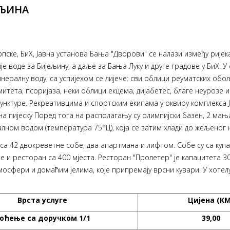
ЕЉИНА
пске, БиХ, Јавна установа Бања "Дворови" се налази између ријек
је воде за Бијељину, а даље за Бања Луку и друге градове у БиХ
ералну воду, са успијехом се лијече: сви облици реуматских об
тета, псоријаза, неки облици екцема, дијабетес, благе неурозе и
унктуре. Рекреативцима и спортским екипама у оквиру комплекса Ј
 на пијеску Поред тога на располагању су олимпијски базен, 2 мања
алном водом (температура 75°Ц), која се затим хлади до жељеног 
е са 42 двокреветне собе, два апартмана и лифтом. Собе су са ку
е и ресторан са 400 мјеста. Ресторан "Пролетер" је капацитета 3
атмосфери и домаћим јелима, које припремају врсни кувари. У хотелу
Врста услуге
Цијена (КМ
оћење са доручком
1/1
39,00