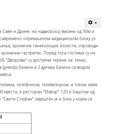
а Саве и Дрине, на надморској висини од 93м и
. У савремено опремљеном медицинском блоку уз
ољења, хроничне гинеколошке болести, спроводи
 хронични гастритис. Поред тога гостима су на
УБ "Дворови" су доступни терени за: тенис,
 (јуниор) базена и 2 дјечија базена са водом
нивоa.
патилима, телефоном, телевизором, а током зиме
00 мјеста, а ресторан "Извор" 120 и баштом од
 "Свети Стефан" смјештен је и блок у којем се
)