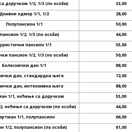
са доручком
1/2, 1/3 (
по особи
)
33,00
Дневни одмор
1/1, 1/2
28,00
Полупансион
1/1
50,00
пансион
1/2, 1/3 (
по особи
)
44,00
уристички пансион
1/1
55,00
чки пансион
1/2, 1/3 (
по особи
)
50,00
Болеснички дан
1/1
88,00
нички дан
,
стандардна њега
72,00
нички дан
,
интензивна њега
88,00
ман
1/1,
ноћење са доручком
55,00
2,
ноћење са доручком
(
по особи
)
44,00
артман
1/1,
полупансион
66,00
ан
1/2,
полупансион
(
по особи
)
61,00