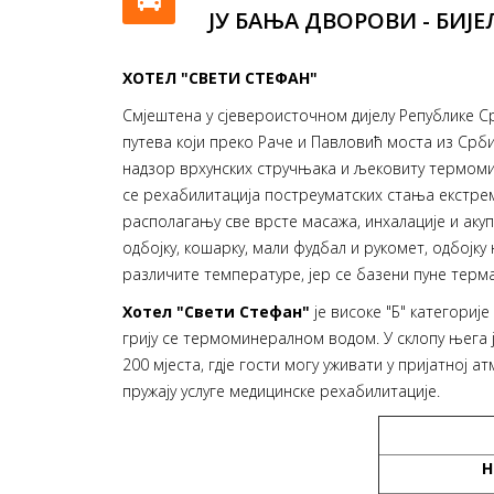
ЈУ БАЊА ДВОРОВИ - БИЈ
ХОТЕЛ "СВЕТИ СТЕФАН"
Смјештена у сјевероисточном дијелу Републике Ср
путева који преко Раче и Павловић моста из Срби
надзор врхунских стручњака и љековиту термомин
се рехабилитација постреуматских стања екстреми
располагању све врсте масажа, инхалације и акуп
одбојку, кошарку, мали фудбал и рукомет, одбојку
различите температуре, јер се базени пуне терм
Хотел "Свети Стефан"
је високе "Б" категориј
грију се термоминералном водом. У склопу њега ј
200 мјеста, гдје гости могу уживати у пријатној 
пружају услуге медицинске рехабилитације.
Н